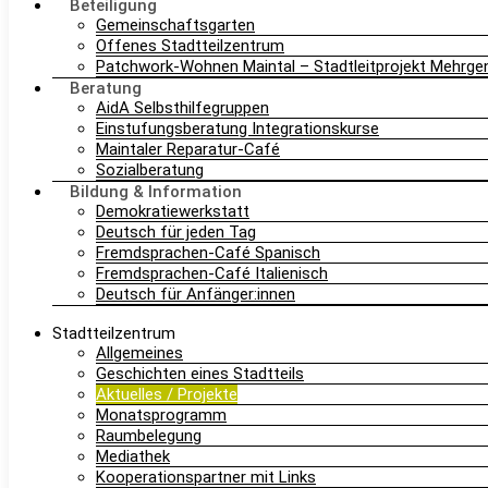
Beteiligung
Gemeinschaftsgarten
Offenes Stadtteilzentrum
Patchwork-Wohnen Maintal – Stadtleitprojekt Mehrg
Beratung
AidA Selbsthilfegruppen
Einstufungsberatung Integrationskurse
Maintaler Reparatur-Café
Sozialberatung
Bildung & Information
Demokratiewerkstatt
Deutsch für jeden Tag
Fremdsprachen-Café Spanisch
Fremdsprachen-Café Italienisch
Deutsch für Anfänger:innen
Stadtteilzentrum
Allgemeines
Geschichten eines Stadtteils
Aktuelles / Projekte
Monatsprogramm
Raumbelegung
Mediathek
Kooperationspartner mit Links