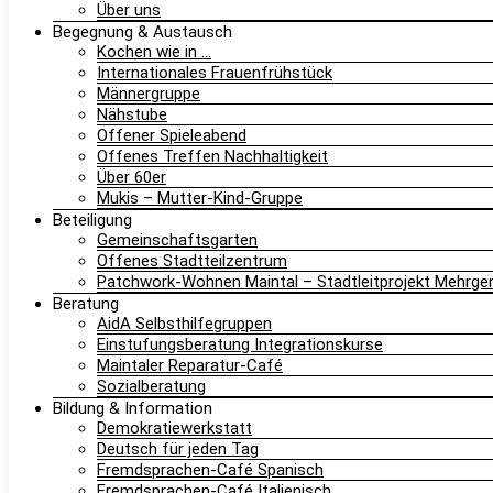
Über uns
Begegnung & Austausch
Kochen wie in …
Internationales Frauenfrühstück
Männergruppe
Nähstube
Offener Spieleabend
Offenes Treffen Nachhaltigkeit
Über 60er
Mukis – Mutter-Kind-Gruppe
Beteiligung
Gemeinschaftsgarten
Offenes Stadtteilzentrum
Patchwork-Wohnen Maintal – Stadtleitprojekt Mehrg
Beratung
AidA Selbsthilfegruppen
Einstufungsberatung Integrationskurse
Maintaler Reparatur-Café
Sozialberatung
Bildung & Information
Demokratiewerkstatt
Deutsch für jeden Tag
Fremdsprachen-Café Spanisch
Fremdsprachen-Café Italienisch