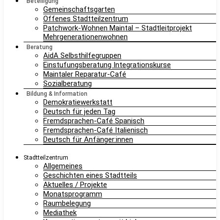
Beteiligung
Gemeinschaftsgarten
Offenes Stadtteilzentrum
Patchwork-Wohnen Maintal – Stadtleitprojekt
Mehrgenerationenwohnen
Beratung
AidA Selbsthilfegruppen
Einstufungsberatung Integrationskurse
Maintaler Reparatur-Café
Sozialberatung
Bildung & Information
Demokratiewerkstatt
Deutsch für jeden Tag
Fremdsprachen-Café Spanisch
Fremdsprachen-Café Italienisch
Deutsch für Anfänger:innen
Stadtteilzentrum
Allgemeines
Geschichten eines Stadtteils
Aktuelles / Projekte
Monatsprogramm
Raumbelegung
Mediathek