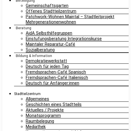
Beteiligung
Gemeinschaftsgarten
Offenes Stadtteilzentrum
Patchwork-Wohnen Maintal – Stadtleitprojekt
Mehrgenerationenwohnen
Beratung
AidA Selbsthilfegruppen
Einstufungsberatung Integrationskurse
Maintaler Reparatur-Café
Sozialberatung
Bildung & Information
Demokratiewerkstatt
Deutsch für jeden Tag
Fremdsprachen-Café Spanisch
Fremdsprachen-Café Italienisch
Deutsch für Anfänger:innen
Stadtteilzentrum
Allgemeines
Geschichten eines Stadtteils
Aktuelles / Projekte
Monatsprogramm
Raumbelegung
Mediathek