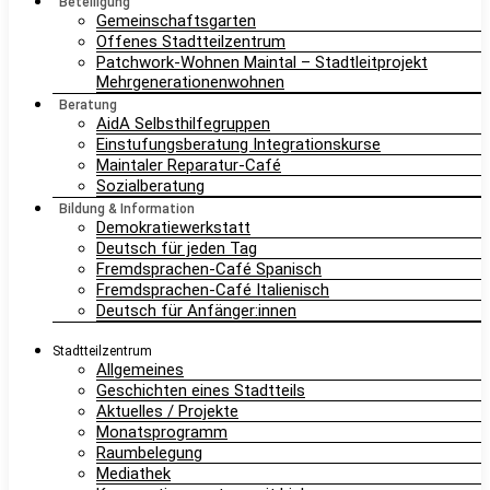
Beteiligung
Gemeinschaftsgarten
Offenes Stadtteilzentrum
Patchwork-Wohnen Maintal – Stadtleitprojekt
Mehrgenerationenwohnen
Beratung
AidA Selbsthilfegruppen
Einstufungsberatung Integrationskurse
Maintaler Reparatur-Café
Sozialberatung
Bildung & Information
Demokratiewerkstatt
Deutsch für jeden Tag
Fremdsprachen-Café Spanisch
Fremdsprachen-Café Italienisch
Deutsch für Anfänger:innen
Stadtteilzentrum
Allgemeines
Geschichten eines Stadtteils
Aktuelles / Projekte
Monatsprogramm
Raumbelegung
Mediathek