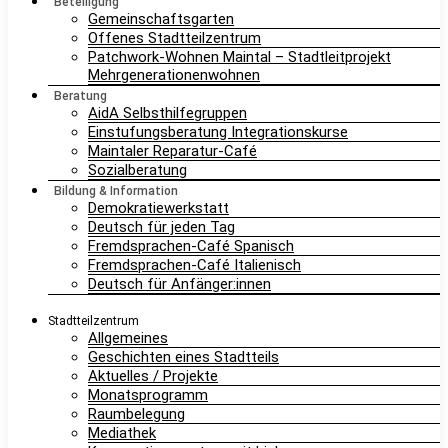
Beteiligung
Gemeinschaftsgarten
Offenes Stadtteilzentrum
Patchwork-Wohnen Maintal – Stadtleitprojekt
Mehrgenerationenwohnen
Beratung
AidA Selbsthilfegruppen
Einstufungsberatung Integrationskurse
Maintaler Reparatur-Café
Sozialberatung
Bildung & Information
Demokratiewerkstatt
Deutsch für jeden Tag
Fremdsprachen-Café Spanisch
Fremdsprachen-Café Italienisch
Deutsch für Anfänger:innen
Stadtteilzentrum
Allgemeines
Geschichten eines Stadtteils
Aktuelles / Projekte
Monatsprogramm
Raumbelegung
Mediathek