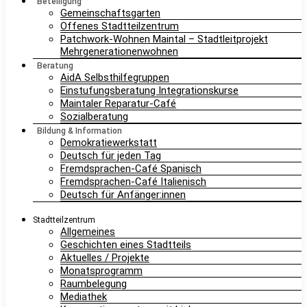
Beteiligung
Gemeinschaftsgarten
Offenes Stadtteilzentrum
Patchwork-Wohnen Maintal – Stadtleitprojekt
Mehrgenerationenwohnen
Beratung
AidA Selbsthilfegruppen
Einstufungsberatung Integrationskurse
Maintaler Reparatur-Café
Sozialberatung
Bildung & Information
Demokratiewerkstatt
Deutsch für jeden Tag
Fremdsprachen-Café Spanisch
Fremdsprachen-Café Italienisch
Deutsch für Anfänger:innen
Stadtteilzentrum
Allgemeines
Geschichten eines Stadtteils
Aktuelles / Projekte
Monatsprogramm
Raumbelegung
Mediathek