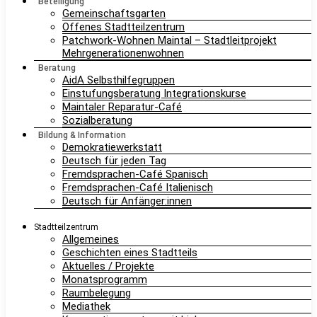
Beteiligung
Gemeinschaftsgarten
Offenes Stadtteilzentrum
Patchwork-Wohnen Maintal – Stadtleitprojekt
Mehrgenerationenwohnen
Beratung
AidA Selbsthilfegruppen
Einstufungsberatung Integrationskurse
Maintaler Reparatur-Café
Sozialberatung
Bildung & Information
Demokratiewerkstatt
Deutsch für jeden Tag
Fremdsprachen-Café Spanisch
Fremdsprachen-Café Italienisch
Deutsch für Anfänger:innen
Stadtteilzentrum
Allgemeines
Geschichten eines Stadtteils
Aktuelles / Projekte
Monatsprogramm
Raumbelegung
Mediathek