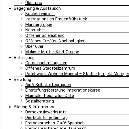
Über uns
Begegnung & Austausch
Kochen wie in …
Internationales Frauenfrühstück
Männergruppe
Nähstube
Offener Spieleabend
Offenes Treffen Nachhaltigkeit
Über 60er
Mukis – Mutter-Kind-Gruppe
Beteiligung
Gemeinschaftsgarten
Offenes Stadtteilzentrum
Patchwork-Wohnen Maintal – Stadtleitprojekt Mehrg
Beratung
AidA Selbsthilfegruppen
Einstufungsberatung Integrationskurse
Maintaler Reparatur-Café
Sozialberatung
Bildung & Information
Demokratiewerkstatt
Deutsch für jeden Tag
Fremdsprachen-Café Spanisch
Fremdsprachen-Café Italienisch