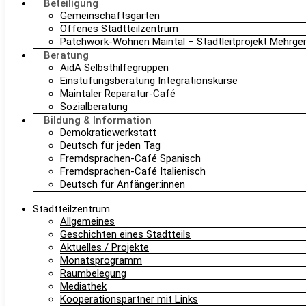
Beteiligung
Gemeinschaftsgarten
Offenes Stadtteilzentrum
Patchwork-Wohnen Maintal – Stadtleitprojekt Mehrg
Beratung
AidA Selbsthilfegruppen
Einstufungsberatung Integrationskurse
Maintaler Reparatur-Café
Sozialberatung
Bildung & Information
Demokratiewerkstatt
Deutsch für jeden Tag
Fremdsprachen-Café Spanisch
Fremdsprachen-Café Italienisch
Deutsch für Anfänger:innen
Stadtteilzentrum
Allgemeines
Geschichten eines Stadtteils
Aktuelles / Projekte
Monatsprogramm
Raumbelegung
Mediathek
Kooperationspartner mit Links