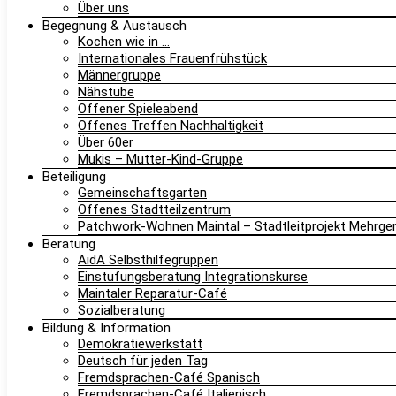
Über uns
Begegnung & Austausch
Kochen wie in …
Internationales Frauenfrühstück
Männergruppe
Nähstube
Offener Spieleabend
Offenes Treffen Nachhaltigkeit
Über 60er
Mukis – Mutter-Kind-Gruppe
Beteiligung
Gemeinschaftsgarten
Offenes Stadtteilzentrum
Patchwork-Wohnen Maintal – Stadtleitprojekt Mehrg
Beratung
AidA Selbsthilfegruppen
Einstufungsberatung Integrationskurse
Maintaler Reparatur-Café
Sozialberatung
Bildung & Information
Demokratiewerkstatt
Deutsch für jeden Tag
Fremdsprachen-Café Spanisch
Fremdsprachen-Café Italienisch