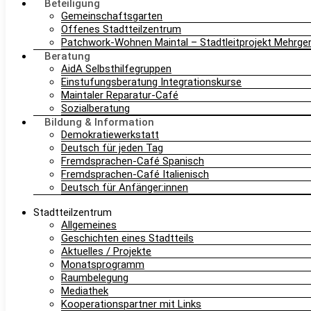
Beteiligung
Gemeinschaftsgarten
Offenes Stadtteilzentrum
Patchwork-Wohnen Maintal – Stadtleitprojekt Mehrg
Beratung
AidA Selbsthilfegruppen
Einstufungsberatung Integrationskurse
Maintaler Reparatur-Café
Sozialberatung
Bildung & Information
Demokratiewerkstatt
Deutsch für jeden Tag
Fremdsprachen-Café Spanisch
Fremdsprachen-Café Italienisch
Deutsch für Anfänger:innen
Stadtteilzentrum
Allgemeines
Geschichten eines Stadtteils
Aktuelles / Projekte
Monatsprogramm
Raumbelegung
Mediathek
Kooperationspartner mit Links