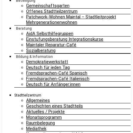
Beteiligung
Gemeinschaftsgarten
Offenes Stadtteilzentrum
Patchwork-Wohnen Maintal – Stadtleitprojekt
Mehrgenerationenwohnen
Beratung
AidA Selbsthilfegruppen
Einstufungsberatung Integrationskurse
Maintaler Reparatur-Café
Sozialberatung
Bildung & Information
Demokratiewerkstatt
Deutsch für jeden Tag
Fremdsprachen-Café Spanisch
Fremdsprachen-Café Italienisch
Deutsch für Anfänger:innen
Stadtteilzentrum
Allgemeines
Geschichten eines Stadtteils
Aktuelles / Projekte
Monatsprogramm
Raumbelegung
Mediathek