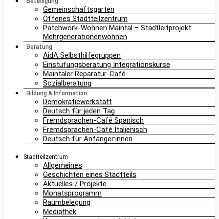
Beteiligung
Gemeinschaftsgarten
Offenes Stadtteilzentrum
Patchwork-Wohnen Maintal – Stadtleitprojekt
Mehrgenerationenwohnen
Beratung
AidA Selbsthilfegruppen
Einstufungsberatung Integrationskurse
Maintaler Reparatur-Café
Sozialberatung
Bildung & Information
Demokratiewerkstatt
Deutsch für jeden Tag
Fremdsprachen-Café Spanisch
Fremdsprachen-Café Italienisch
Deutsch für Anfänger:innen
Stadtteilzentrum
Allgemeines
Geschichten eines Stadtteils
Aktuelles / Projekte
Monatsprogramm
Raumbelegung
Mediathek