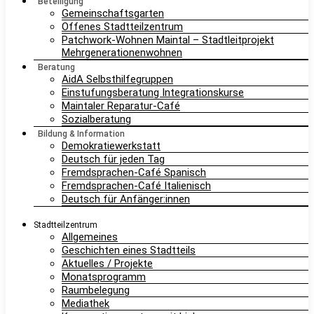
Beteiligung
Gemeinschaftsgarten
Offenes Stadtteilzentrum
Patchwork-Wohnen Maintal – Stadtleitprojekt
Mehrgenerationenwohnen
Beratung
AidA Selbsthilfegruppen
Einstufungsberatung Integrationskurse
Maintaler Reparatur-Café
Sozialberatung
Bildung & Information
Demokratiewerkstatt
Deutsch für jeden Tag
Fremdsprachen-Café Spanisch
Fremdsprachen-Café Italienisch
Deutsch für Anfänger:innen
Stadtteilzentrum
Allgemeines
Geschichten eines Stadtteils
Aktuelles / Projekte
Monatsprogramm
Raumbelegung
Mediathek