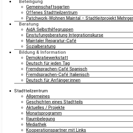
Beteiligung
Gemeinschaftsgarten
Offenes Stadtteilzentrum
Patchwork-Wohnen Maintal – Stadtleitprojekt Mehrg
Beratung
AidA Selbsthilfegruppen
Einstufungsberatung Integrationskurse
Maintaler Reparatur-Café
Sozialberatung
Bildung & Information
Demokratiewerkstatt
Deutsch für jeden Tag
Fremdsprachen-Café Spanisch
Fremdsprachen-Café Italienisch
Deutsch für Anfänger:innen
Stadtteilzentrum
Allgemeines
Geschichten eines Stadtteils
Aktuelles / Projekte
Monatsprogramm
Raumbelegung
Mediathek
Kooperationspartner mit Links