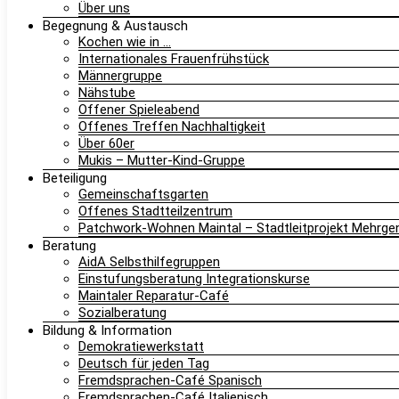
Über uns
Begegnung & Austausch
Kochen wie in …
Internationales Frauenfrühstück
Männergruppe
Nähstube
Offener Spieleabend
Offenes Treffen Nachhaltigkeit
Über 60er
Mukis – Mutter-Kind-Gruppe
Beteiligung
Gemeinschaftsgarten
Offenes Stadtteilzentrum
Patchwork-Wohnen Maintal – Stadtleitprojekt Mehrg
Beratung
AidA Selbsthilfegruppen
Einstufungsberatung Integrationskurse
Maintaler Reparatur-Café
Sozialberatung
Bildung & Information
Demokratiewerkstatt
Deutsch für jeden Tag
Fremdsprachen-Café Spanisch
Fremdsprachen-Café Italienisch