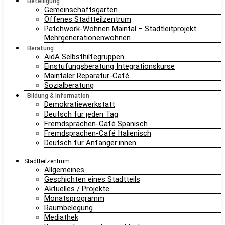
Beteiligung
Gemeinschaftsgarten
Offenes Stadtteilzentrum
Patchwork-Wohnen Maintal – Stadtleitprojekt
Mehrgenerationenwohnen
Beratung
AidA Selbsthilfegruppen
Einstufungsberatung Integrationskurse
Maintaler Reparatur-Café
Sozialberatung
Bildung & Information
Demokratiewerkstatt
Deutsch für jeden Tag
Fremdsprachen-Café Spanisch
Fremdsprachen-Café Italienisch
Deutsch für Anfänger:innen
Stadtteilzentrum
Allgemeines
Geschichten eines Stadtteils
Aktuelles / Projekte
Monatsprogramm
Raumbelegung
Mediathek