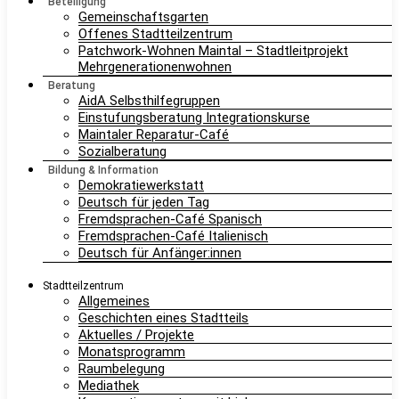
Beteiligung
Gemeinschaftsgarten
Offenes Stadtteilzentrum
Patchwork-Wohnen Maintal – Stadtleitprojekt
Mehrgenerationenwohnen
Beratung
AidA Selbsthilfegruppen
Einstufungsberatung Integrationskurse
Maintaler Reparatur-Café
Sozialberatung
Bildung & Information
Demokratiewerkstatt
Deutsch für jeden Tag
Fremdsprachen-Café Spanisch
Fremdsprachen-Café Italienisch
Deutsch für Anfänger:innen
Stadtteilzentrum
Allgemeines
Geschichten eines Stadtteils
Aktuelles / Projekte
Monatsprogramm
Raumbelegung
Mediathek